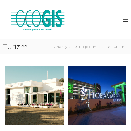
G
E
O
G
İ
S
Turizm
Ana sayfa
Projelerimiz 2
Turizm
A
.
Ş
.