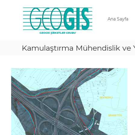
G
E
O
Ana Sayfa
G
İ
S
A
Kamulaştırma Mühendislik ve
.
Ş
.