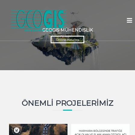
G
E
O
GEOGİS MÜHENDİSLİK
G
İ
Online Katalog
S
A
.
Ş
.
ÖNEMLİ PROJELERİMİZ