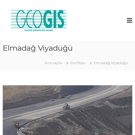
G
E
O
G
İ
S
Elmadağ Viyadüğü
A
.
Ana sayfa
Portfolio
Elmadağ Viyadüğü
Ş
.