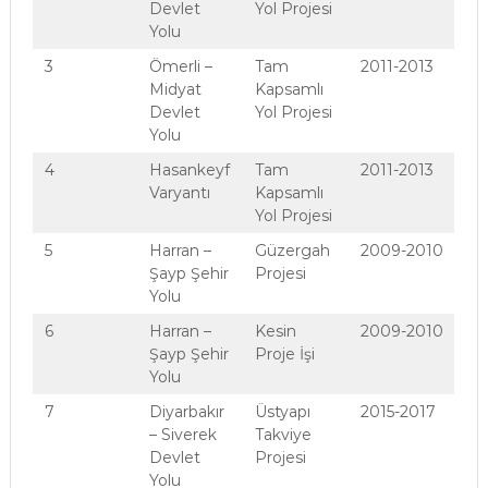
Devlet
Yol Projesi
Yolu
3
Ömerli –
Tam
2011-2013
Midyat
Kapsamlı
Devlet
Yol Projesi
Yolu
4
Hasankeyf
Tam
2011-2013
Varyantı
Kapsamlı
Yol Projesi
5
Harran –
Güzergah
2009-2010
Şayp Şehir
Projesi
Yolu
6
Harran –
Kesin
2009-2010
Şayp Şehir
Proje İşi
Yolu
7
Diyarbakır
Üstyapı
2015-2017
– Siverek
Takviye
Devlet
Projesi
Yolu