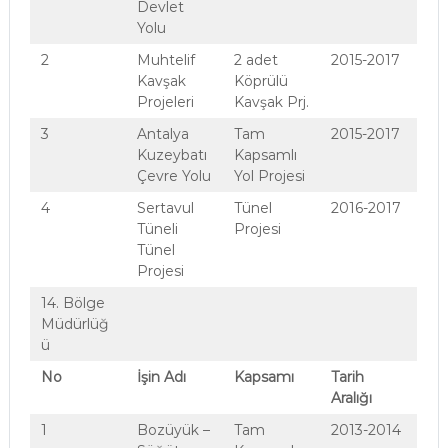
Devlet
Yolu
2
Muhtelif
2 adet
2015-2017
Kavşak
Köprülü
Projeleri
Kavşak Prj.
3
Antalya
Tam
2015-2017
Kuzeybatı
Kapsamlı
Çevre Yolu
Yol Projesi
4
Sertavul
Tünel
2016-2017
Tüneli
Projesi
Tünel
Projesi
14. Bölge
Müdürlüğ
ü
No
İşin Adı
Kapsamı
Tarih
Aralığı
1
Bozüyük –
Tam
2013-2014