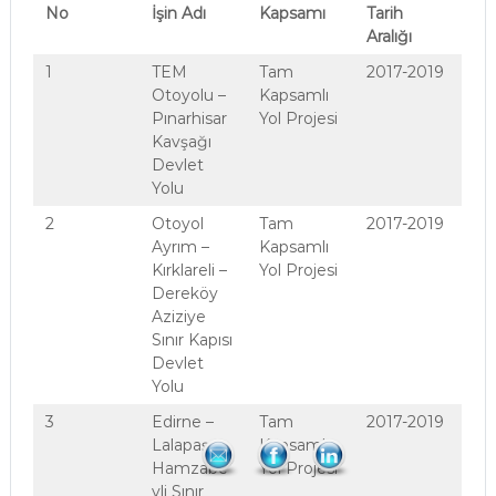
No
İşin Adı
Kapsamı
Tarih
Aralığı
1
TEM
Tam
2017-2019
Otoyolu –
Kapsamlı
Pınarhisar
Yol Projesi
Kavşağı
Devlet
Yolu
2
Otoyol
Tam
2017-2019
Ayrım –
Kapsamlı
Kırklareli –
Yol Projesi
Dereköy
Aziziye
Sınır Kapısı
Devlet
Yolu
3
Edirne –
Tam
2017-2019
Lalapaşa –
Kapsamlı
Hamzabe
Yol Projesi
yli Sınır