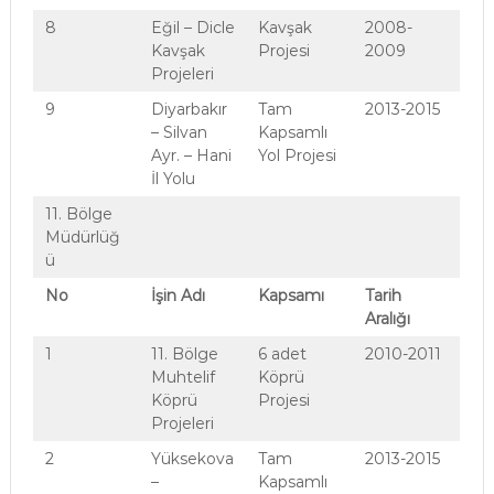
8
Eğil – Dicle
Kavşak
2008-
Kavşak
Projesi
2009
Projeleri
9
Diyarbakır
Tam
2013-2015
– Silvan
Kapsamlı
Ayr. – Hani
Yol Projesi
İl Yolu
11. Bölge
Müdürlüğ
ü
No
İşin Adı
Kapsamı
Tarih
Aralığı
1
11. Bölge
6 adet
2010-2011
Muhtelif
Köprü
Köprü
Projesi
Projeleri
2
Yüksekova
Tam
2013-2015
–
Kapsamlı