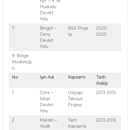
Ayr. – 9. Bl
Hududu
Devlet
Yolu
7
Bingöl –
BSK Proje
2020-
Genç
İşi
2020
Devlet
Yolu
9. Bölge
Müdürlüğ
ü
No
İşin Adı
Kapsamı
Tarih
Aralığı
1
Cizre –
Üstyapı
2013-2015
Silopi
Takviye
Devlet
Projesi
Yolu
2
Mardin –
Tam
2013-2015
Yeşilli
Kapsamlı