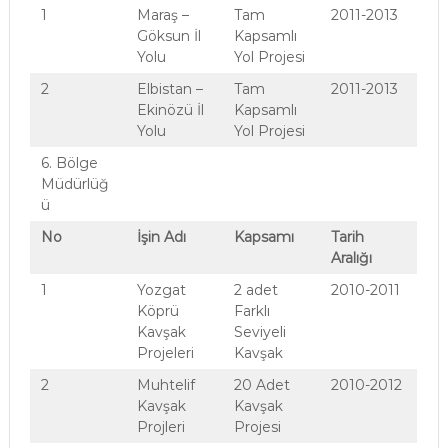
1
Maraş –
Tam
2011-2013
Göksun İl
Kapsamlı
Yolu
Yol Projesi
2
Elbistan –
Tam
2011-2013
Ekinözü İl
Kapsamlı
Yolu
Yol Projesi
6. Bölge
Müdürlüğ
ü
No
İşin Adı
Kapsamı
Tarih
Aralığı
1
Yozgat
2 adet
2010-2011
Köprü
Farklı
Kavşak
Seviyeli
Projeleri
Kavşak
2
Muhtelif
20 Adet
2010-2012
Kavşak
Kavşak
Projleri
Projesi