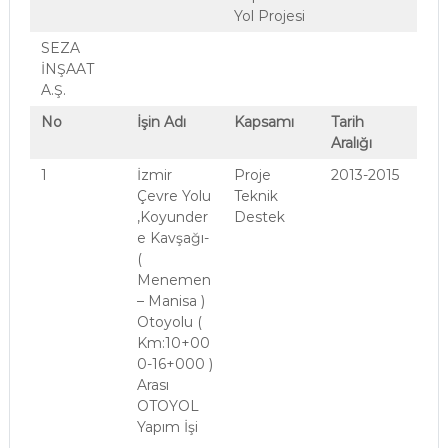
Yol Projesi
SEZA
İNŞAAT
A.Ş.
No
İşin Adı
Kapsamı
Tarih
Aralığı
1
İzmir
Proje
2013-2015
Çevre Yolu
Teknik
,Koyunder
Destek
e Kavşağı-
(
Menemen
– Manisa )
Otoyolu (
Km:10+00
0-16+000 )
Arası
OTOYOL
Yapım İşi