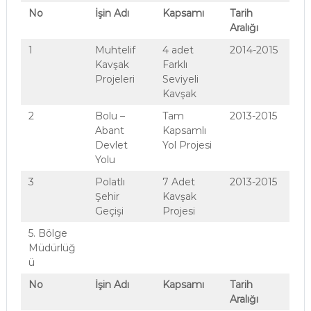
No
İşin Adı
Kapsamı
Tarih
Aralığı
1
Muhtelif
4 adet
2014-2015
Kavşak
Farklı
Projeleri
Seviyeli
Kavşak
2
Bolu –
Tam
2013-2015
Abant
Kapsamlı
Devlet
Yol Projesi
Yolu
3
Polatlı
7 Adet
2013-2015
Şehir
Kavşak
Geçişi
Projesi
5. Bölge
Müdürlüğ
ü
No
İşin Adı
Kapsamı
Tarih
Aralığı