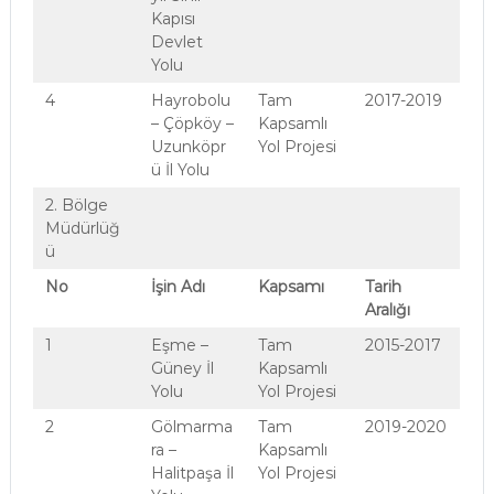
Kapısı
Devlet
Yolu
4
Hayrobolu
Tam
2017-2019
– Çöpköy –
Kapsamlı
Uzunköpr
Yol Projesi
ü İl Yolu
2. Bölge
Müdürlüğ
ü
No
İşin Adı
Kapsamı
Tarih
Aralığı
1
Eşme –
Tam
2015-2017
Güney İl
Kapsamlı
Yolu
Yol Projesi
2
Gölmarma
Tam
2019-2020
ra –
Kapsamlı
Halitpaşa İl
Yol Projesi