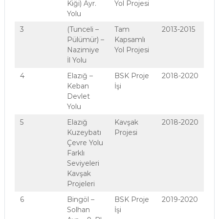
Kiği) Ayr.
Yol Projesi
Yolu
3
(Tunceli –
Tam
2013-2015
Pülümür) –
Kapsamlı
Nazimiye
Yol Projesi
İl Yolu
4
Elazığ –
BSK Proje
2018-2020
Keban
İşi
Devlet
Yolu
5
Elazığ
Kavşak
2018-2020
Kuzeybatı
Projesi
Çevre Yolu
Farklı
Seviyeleri
Kavşak
Projeleri
6
Bingöl –
BSK Proje
2019-2020
Solhan
İşi