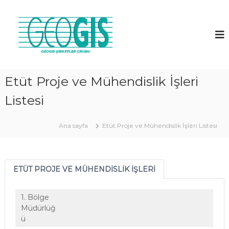
G
E
O
G
İ
S
Etüt Proje ve Mühendislik İşleri
A
Listesi
.
Ş
.
Ana sayfa
Etüt Proje ve Mühendislik İşleri Listesi
ETÜT PROJE VE MÜHENDİSLİK İŞLERİ
1. Bölge
Müdürlüğ
ü