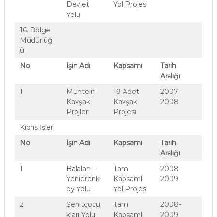
Devlet
Yol Projesi
Yolu
16. Bölge
Müdürlüğ
ü
No
İşin Adı
Kapsamı
Tarih
Aralığı
1
Muhtelif
19 Adet
2007-
Kavşak
Kavşak
2008
Projleri
Projesi
Kıbrıs İşleri
No
İşin Adı
Kapsamı
Tarih
Aralığı
1
Balalan –
Tam
2008-
Yenierenk
Kapsamlı
2009
öy Yolu
Yol Projesi
2
Şehitçocu
Tam
2008-
kları Yolu
Kapsamlı
2009