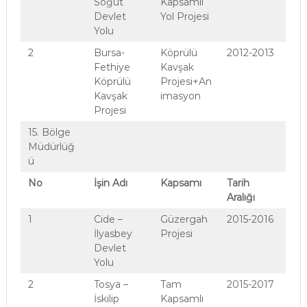
Söğüt
Kapsamlı
Devlet
Yol Projesi
Yolu
2
Bursa-
Köprülü
2012-2013
Fethiye
Kavşak
Köprülü
Projesi+An
Kavşak
imasyon
Projesi
15. Bölge
Müdürlüğ
ü
No
İşin Adı
Kapsamı
Tarih
Aralığı
1
Cide –
Güzergah
2015-2016
İlyasbey
Projesi
Devlet
Yolu
2
Tosya –
Tam
2015-2017
İskilip
Kapsamlı