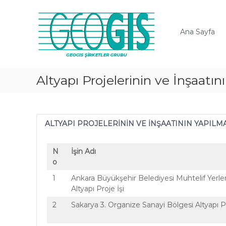
G
E
O
Ana Sayfa
G
İ
S
A
Altyapı Projelerinin ve İnşaatını
.
Ş
.
ALTYAPI PROJELERİNİN VE İNŞAATININ YAPILMA
N
İşin Adı
o
1
Ankara Büyükşehir Belediyesi Muhtelif Yerle
Altyapı Proje İşi
2
Sakarya 3. Organize Sanayi Bölgesi Altyapı Pr