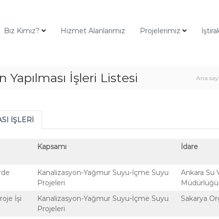
Biz Kimiz?
Hizmet Alanlarımız
Projelerimiz
İştir
n Yapılması İşleri Listesi
Ana say
SI İŞLERİ
Kapsamı
İdare
rde
Kanalizasyon-Yağmur Suyu-İçme Suyu
Ankara Su 
Projeleri
Müdürlüğü 
oje İşi
Kanalizasyon-Yağmur Suyu-İçme Suyu
Sakarya Or
Projeleri